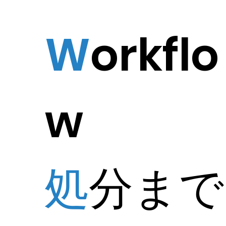
W
orkflo
w
処
分まで